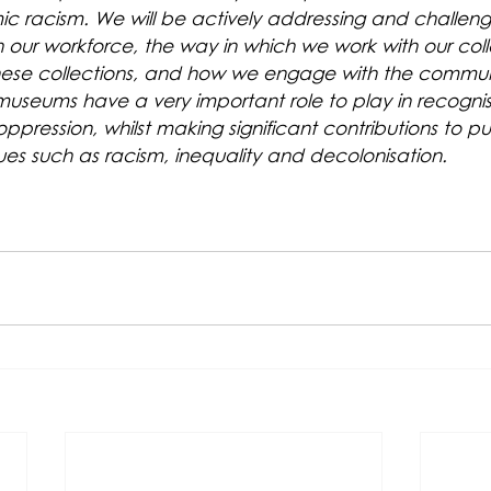
c racism. We will be actively addressing and challengi
 our workforce, the way in which we work with our colle
hese collections, and how we engage with the commun
seums have a very important role to play in recognis
oppression, whilst making significant contributions to pu
ues such as racism, inequality and decolonisation. 