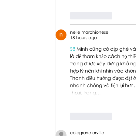
Like
Reply
nelle marchionese
18 hours ago
S8
 Mình cũng có dịp ghé vào
là để tham khảo cách họ thiết
trang được xây dựng khá ngă
hợp lý nên khi nhìn vào khô
Thanh điều hướng được đặt ở 
nhanh chóng và tiện lợi hơn, 
thoại, trang…
Like
Reply
colegrove orville