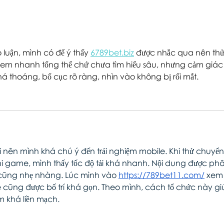
hip
SPE
 luận, mình có để ý thấy 
6789bet.biz
 được nhắc qua nên thử
xem nhanh tổng thể chứ chưa tìm hiểu sâu, nhưng cảm giác
á thoáng, bố cục rõ ràng, nhìn vào không bị rối mắt.
ại nên mình khá chú ý đến trải nghiệm mobile. Khi thử chuyển 
ini game, mình thấy tốc độ tải khá nhanh. Nội dung được ph
 cũng nhẹ nhàng. Lúc mình vào 
https://789bet11.com/
 xem 
e cũng được bố trí khá gọn. Theo mình, cách tổ chức này gi
m khá liền mạch.