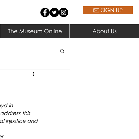
🖂 SIGN UP
The Museum Online
About Us
yd in 
address this 
l injustice and 
 
r 