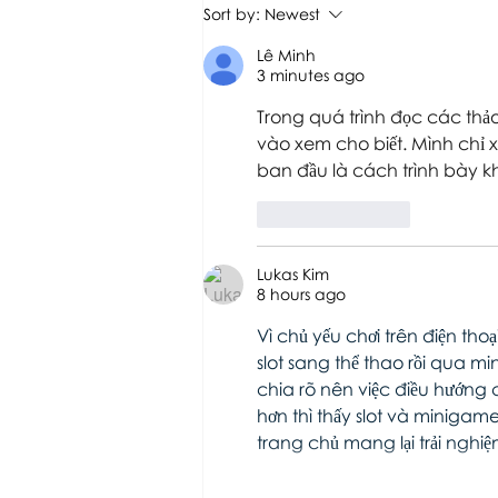
'The Romans: Settling in
Sort by:
Newest
Southend' exhibition
resources
Lê Minh
3 minutes ago
Trong quá trình đọc các thảo
vào xem cho biết. Mình chỉ 
ban đầu là cách trình bày kh
Like
Reply
Lukas Kim
8 hours ago
Vì chủ yếu chơi trên điện tho
slot sang thể thao rồi qua m
chia rõ nên việc điều hướng
hơn thì thấy slot và minigam
trang chủ mang lại trải nghiệ