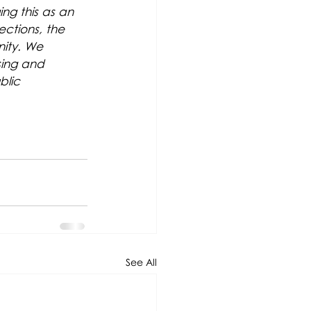
ng this as an 
ctions, the 
ity. We 
ing and 
blic 
See All