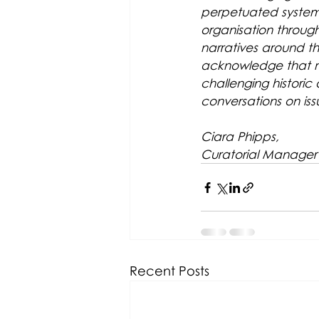
perpetuated systemi
organisation through
narratives around t
acknowledge that mu
challenging historic 
conversations on iss
Ciara Phipps,
Curatorial Manager
Recent Posts