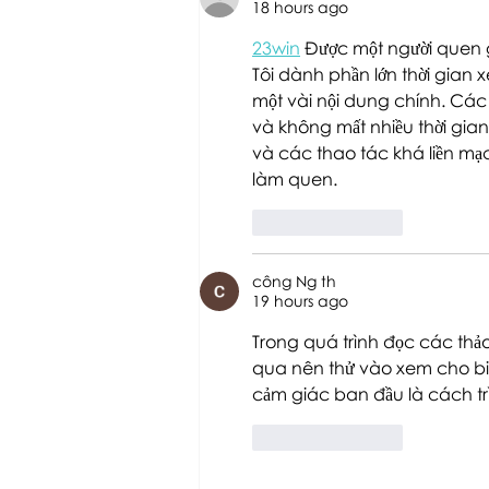
18 hours ago
23win
 Được một người quen 
Tôi dành phần lớn thời gia
một vài nội dung chính. Các 
và không mất nhiều thời gian 
và các thao tác khá liền mạch
làm quen.
Like
Reply
công Ng th
19 hours ago
Trong quá trình đọc các thảo
qua nên thử vào xem cho biế
cảm giác ban đầu là cách trì
Like
Reply