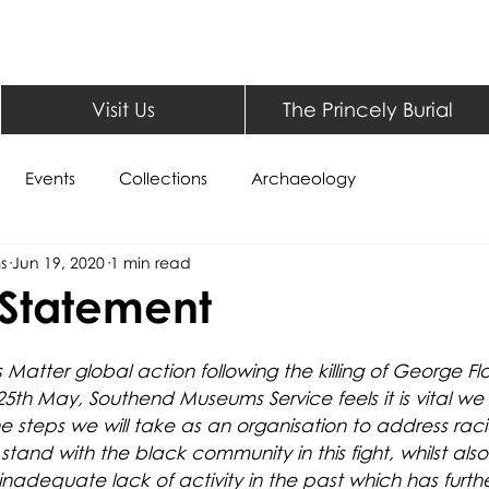
Visit Us
The Princely Burial
Events
Collections
Archaeology
s
Jun 19, 2020
1 min read
 Statement
 Matter global action following the killing of George Flo
5th May, Southend Museums Service feels it is vital we 
he steps we will take as an organisation to address racia
 stand with the black community in this fight, whilst also
adequate lack of activity in the past which has furthe