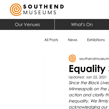
Our Venues
What's On
All Posts
News
Exhibitions
southendmuseum
Equality
Updated:
Jan 22, 2021
Since the Black Lives
Minneapolis on the 2
action and clarify t
inequality. We firmly
acknowledging our in