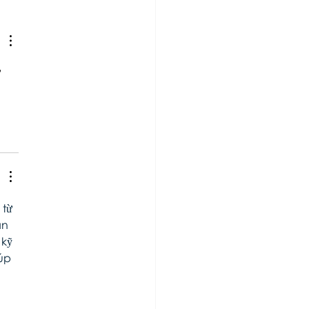
poCAMPus-ND-THEM -
CTRUMS
 
 
từ 
ân 
kỹ 
úp 