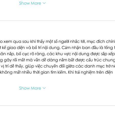
Show More
 xem qua sau khi thấy một số người nhắc tới, mục đích chín
 kế giao diện và bố trí nội dung. Cảm nhận ban đầu là tổng t
n nắp, bố cục rõ ràng, các khu vực nội dung được sắp xếp
ng gây rối mắt mà vẫn dễ dàng nắm bắt được cấu trúc chung
vị trí dễ thấy, giúp việc chuyển đổi giữa các danh mục trở n
không mất nhiều thời gian tìm kiếm. Khi trải nghiệm trên điện 
Show More