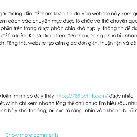
gửi đường dẫn để tham khảo, tôi đã vào website này xem q
n xem cách các chuyên mục được tổ chức và thử chuyển qua
phần trên trang được phân chia khá hợp lý, thông tin dễ đọ
để tìm kiếm. Khi sử dụng trên điện thoại, trang phản hồi nha
. Tổng thể, website tạo cảm giác đơn giản, thuận tiện và dễ 
 luận, mình có để ý thấy 
https://789bet11.com/
 được nhắc 
t. Mình chỉ xem nhanh tổng thể chứ chưa tìm hiểu sâu, nh
nh bày khá thoáng, bố cục rõ ràng, nhìn vào không bị rối 
Show more comments